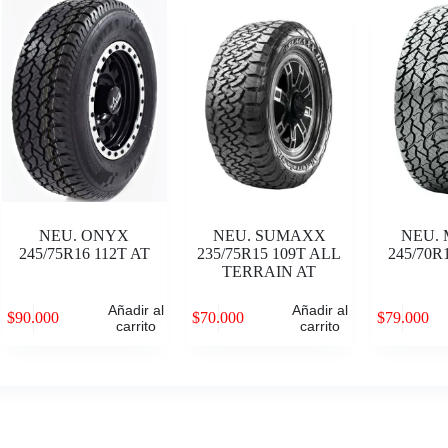
NEU. ONYX
NEU. SUMAXX
NEU.
245/75R16 112T AT
235/75R15 109T ALL
245/70R
TERRAIN AT
Añadir al
Añadir al
$
90.000
$
70.000
$
79.000
carrito
carrito