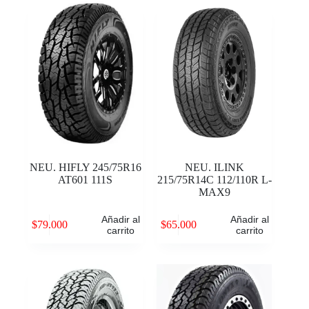
NEU. HIFLY 245/75R16
NEU. ILINK
AT601 111S
215/75R14C 112/110R L-
MAX9
Añadir al
Añadir al
$
79.000
$
65.000
carrito
carrito