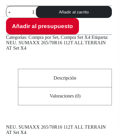
NEU.
Añadir al carrito
SUMAXX
265/70R16
112T
Añadir al presupuesto
ALL
TERRAIN
Categorías:
Compra por Set
,
Compra Set X4
Etiqueta:
AT
NEU. SUMAXX 265/70R16 112T ALL TERRAIN
Set
AT Set X4
X4
cantidad
Descripción
Valoraciones (0)
NEU
. SUMAXX 265/70R16 112T ALL TERRAIN
AT Set X4