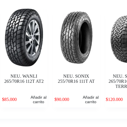
NEU. WANLI
NEU. SONIX
NEU.
265/70R16 112T AT2
255/70R16 111T AT
265/70R1
TERR
Añadir al
Añadir al
$
85.000
$
90.000
$
120.000
carrito
carrito