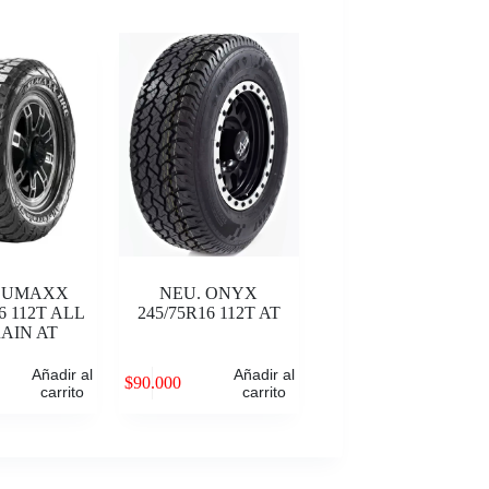
 SUMAXX
NEU. ONYX
6 112T ALL
245/75R16 112T AT
AIN AT
Añadir al
Añadir al
$
90.000
carrito
carrito