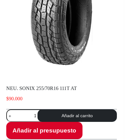
NEU. SONIX 255/70R16 111T AT
$
90.000
NEU.
Añadir al carrito
SONIX
255/70R16
111T
Añadir al presupuesto
AT
cantidad