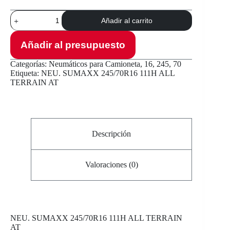
NEU.
Añadir al carrito
SUMAXX
245/70R16
111H
Añadir al presupuesto
ALL
TERRAIN
Categorías:
Neumáticos para Camioneta
,
16
,
245
,
70
AT
Etiqueta:
NEU. SUMAXX 245/70R16 111H ALL
cantidad
TERRAIN AT
Descripción
Valoraciones (0)
NEU
. SUMAXX 245/70R16 111H ALL TERRAIN
AT