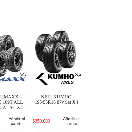
 SUMAXX
NEU. KUMHO
5 109T ALL
195/55R16 87v Set X4
 AT Set X4
Añadir al
Añadir al
$
350.000
carrito
carrito