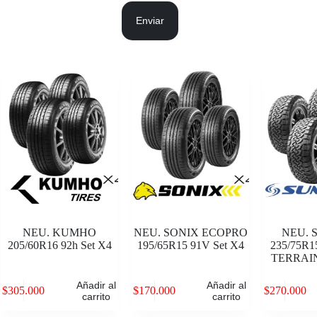
Enviar
NEU. KUMHO
NEU. SONIX ECOPRO
NEU.
205/60R16 92h Set X4
195/65R15 91V Set X4
235/75R1
TERRAIN
Añadir al
Añadir al
$
305.000
$
170.000
$
270.000
carrito
carrito