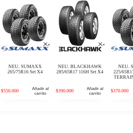
NEU. SUMAXX
NEU. BLACKHAWK
NEU.
265/75R16 Set X4
285/65R17 116H Set X4
225/65R1
TERRAIN
Añadir al
Añadir al
$
550.000
$
390.000
$
370.000
carrito
carrito