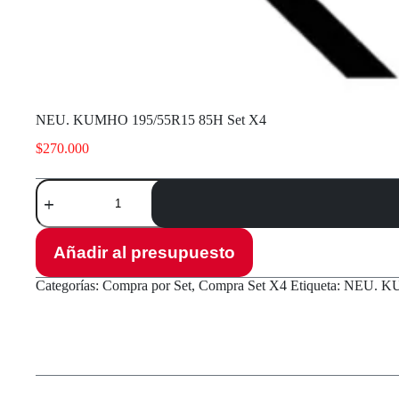
NEU. KUMHO 195/55R15 85H Set X4
$
270.000
NEU.
KUMHO
195/55R15
85H
Set
Añadir al presupuesto
X4
cantidad
Categorías:
Compra por Set
,
Compra Set X4
Etiqueta:
NEU. KU