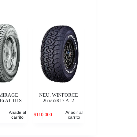
 MIRAGE
NEU. WINFORCE
16 AT 111S
265/65R17 AT2
Añadir al
Añadir al
$
110.000
carrito
carrito