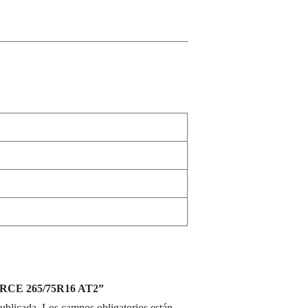
FORCE 265/75R16 AT2”
publicada.
Los campos obligatorios están