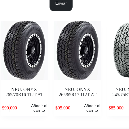
Enviar
NEU. ONYX
NEU. ONYX
NEU.
265/70R16 112T AT
265/65R17 112T AT
245/75R
Añadir al
Añadir al
$
90.000
$
95.000
$
85.000
carrito
carrito