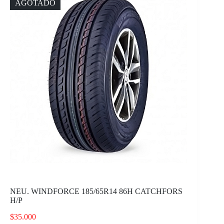
AGOTADO
NEU. WINDFORCE 185/65R14 86H CATCHFORS
H/P
$
35.000