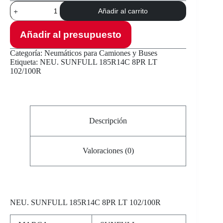
NEU.
Añadir al carrito
SUNFULL
185R14C
8PR
Añadir al presupuesto
LT
102/100R
Categoría:
Neumáticos para Camiones y Buses
cantidad
Etiqueta:
NEU. SUNFULL 185R14C 8PR LT
102/100R
Descripción
Valoraciones (0)
NEU
. SUNFULL 185R14C 8PR LT 102/100R