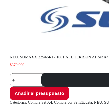
NEU. SUMAXX 225/65R17 106T ALL TERRAIN AT Set X4
$
370.000
NEU.
SUMAXX
225/65R17
106T
ALL
Añadir al presupuesto
TERRAIN
AT
Categorías:
Compra Set X4
,
Compra por Set
Etiqueta:
NEU. SU
Set
X4