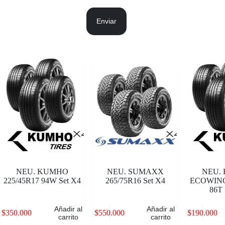
Enviar
NEU. KUMHO
NEU. SUMAXX
NEU.
225/45R17 94W Set X4
265/75R16 Set X4
ECOWING
86T 
Añadir al
Añadir al
$
350.000
$
550.000
$
190.000
carrito
carrito