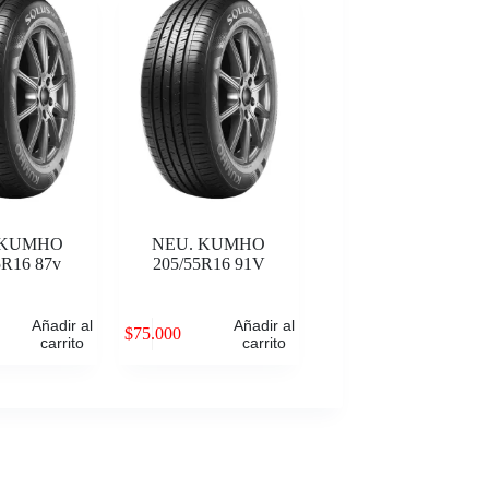
 KUMHO
NEU. KUMHO
5R16 87v
205/55R16 91V
Añadir al
Añadir al
$
75.000
carrito
carrito