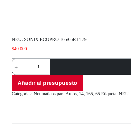
NEU. SONIX ECOPRO 165/65R14 79T
$
40.000
NEU.
SONIX
ECOPRO
165/65R14
79T
Añadir al presupuesto
cantidad
Categorías:
Neumáticos para Autos
,
14
,
165
,
65
Etiqueta:
NEU.