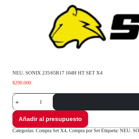
NEU. SONIX 235/65R17 104H HT SET X4
$
290.000
NEU.
SONIX
235/65R17
104H
HT
Añadir al presupuesto
SET
X4
Categorías:
Compra Set X4
,
Compra por Set
Etiqueta:
NEU. SO
cantidad