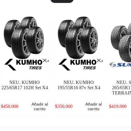
NEU. KUMHO
NEU. KUMHO
NEU.
225/65R17 102H Set X4
195/55R16 87v Set X4
265/65R1
TERRAIN
Añadir al
Añadir al
$
450.000
$
350.000
$
419.000
carrito
carrito