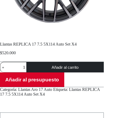
Llantas REPLICA 17 7.5 5X114 Auto Set X4
$
520.000
Llantas
Añadir al carrito
REPLICA
17
7.5
Añadir al presupuesto
5X114
Auto
Categoría:
Llantas Aro 17 Auto
Etiqueta:
Llantas REPLICA
Set
17 7.5 5X114 Auto Set X4
X4
cantidad