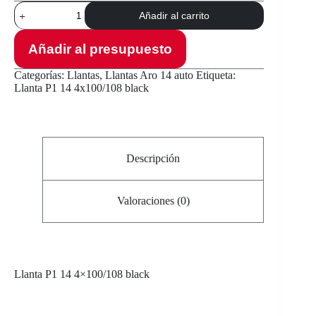
Llanta
Añadir al carrito
P1
14
4x100/108
Añadir al presupuesto
black
cantidad
Categorías:
Llantas
,
Llantas Aro 14 auto
Etiqueta:
Llanta P1 14 4x100/108 black
Descripción
Valoraciones (0)
Llanta
P1 14 4×100/108 black