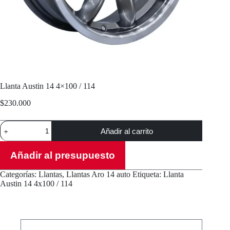
Llanta Austin 14 4×100 / 114
$
230.000
Llanta
Añadir al carrito
Austin
14
4x100
Añadir al presupuesto
/
114
Categorías:
Llantas
,
Llantas Aro 14 auto
Etiqueta:
Llanta
cantidad
Austin 14 4x100 / 114