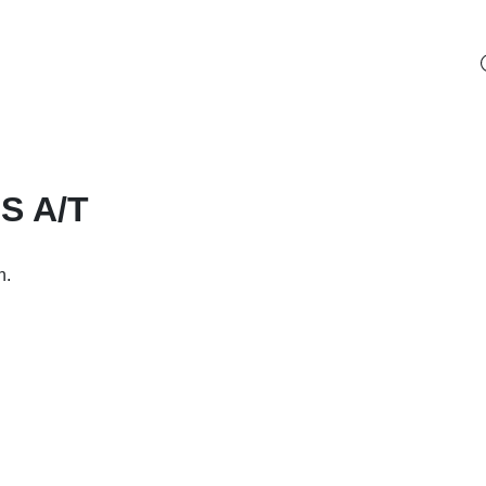
S A/T
n.