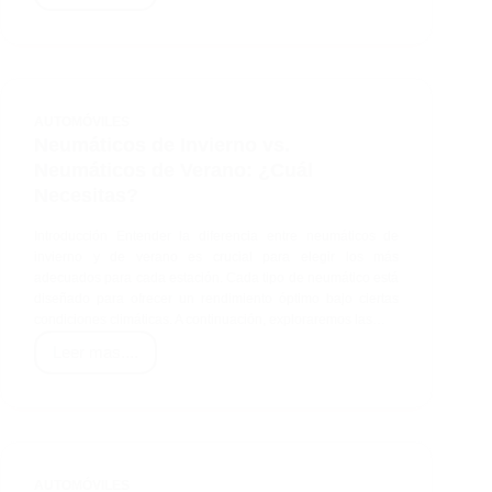
Cómo
Alargar
la
Vida
Útil
AUTOMÓVILES
de
Neumáticos de Invierno vs.
tus
Neumáticos de Verano: ¿Cuál
Neumáticos
Necesitas?
Introducción Entender la diferencia entre neumáticos de
invierno y de verano es crucial para elegir los más
adecuados para cada estación. Cada tipo de neumático está
diseñado para ofrecer un rendimiento óptimo bajo ciertas
condiciones climáticas. A continuación, exploraremos las…
Leer mas....
Neumáticos
de
Invierno
vs.
Neumáticos
AUTOMÓVILES