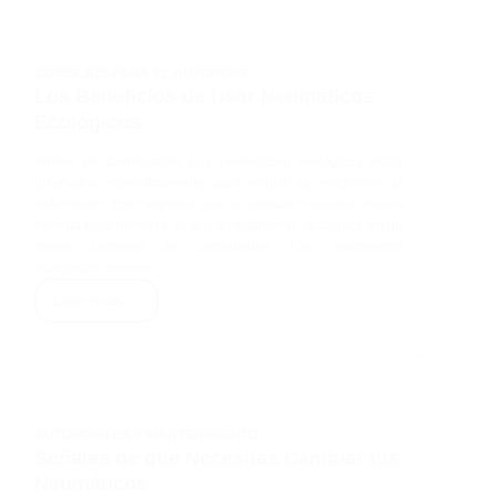
CONSEJOS PARA EL AUTOMÓVIL
Los Beneficios de Usar Neumáticos
Ecológicos
Ahorro de Combustible Los neumáticos ecológicos están
diseñados específicamente para reducir la resistencia al
rodamiento. Esto significa que el vehículo requiere menos
energía para moverse, lo que directamente se traduce en un
menor consumo de combustible. Con neumáticos
ecológicos, puedes…
Leer mas....
Los
Beneficios
de
Usar
Neumáticos
AUTOMÓVILES Y MANTENIMIENTO
Ecológicos
Señales de que Necesitas Cambiar tus
Neumáticos