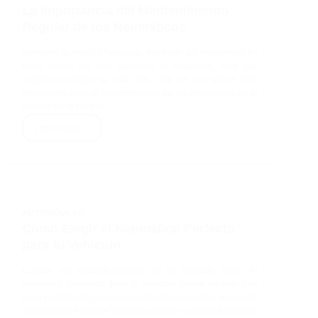
de
La Importancia del Mantenimiento
Verano:
Regular de los Neumáticos
¿Cuál
Necesitas?
Mantener la Presión Adecuada Mantener tus neumáticos en
buen estado no solo garantiza tu seguridad, sino que
también prolonga su vida útil. Una de las tareas más
importantes para el mantenimiento de los neumáticos es la
revisión de la presión.…
Leer mas....
La
Importancia
del
Mantenimiento
Regular
AUTOMÓVILES
de
Cómo Elegir el Neumático Perfecto
los
para tu Vehículo
Neumáticos
Conoce las Especificaciones de tu Vehículo Elegir el
neumático adecuado para tu vehículo puede parecer una
tarea complicada, pero con los consejos correctos, es mucho
más sencillo. El primer paso es conocer las especificaciones