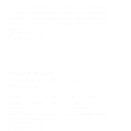
Profundidad de la Banda de Rodadura Reconocer cuándo
es el momento de cambiar tus neumáticos es crucial para tu
seguridad. Una de las primeras señales es la profundidad de
la banda de rodadura. Para comprobar esto, puedes usar el
indicador…
Leer mas....
Señales
de
que
Necesitas
Cambiar
CUIDADO DE VEHÍCULOS
tus
Cómo Alargar la Vida Útil de tus
Neumáticos
Neumáticos
Mantén la Presión Adecuada Una de las formas más
efectivas de alargar la vida útil de tus neumáticos es
manteniendo la presión adecuada. Los neumáticos inflados
correctamente no solo duran más, sino que también ofrecen
un mejor rendimiento y seguridad…
Leer mas....