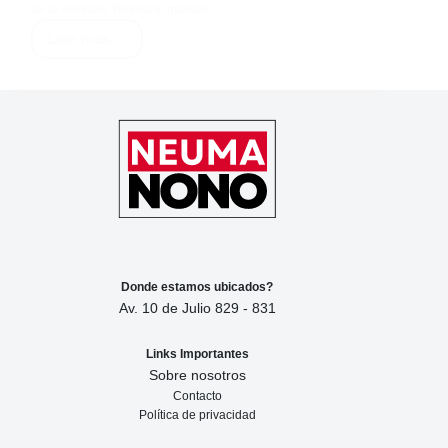
de tu vehículo. Revisa el manual…
Leer mas....
Cómo
Elegir
el
Neumático
Perfecto
para
tu
Vehículo
Donde estamos ubicados?
Av. 10 de Julio 829 - 831
Links Importantes
Sobre nosotros
Contacto
Política de privacidad