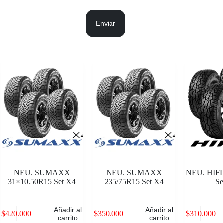
Enviar
NEU. SUMAXX
NEU. SUMAXX
NEU. HIFL
31×10.50R15 Set X4
235/75R15 Set X4
Se
Añadir al
Añadir al
$
420.000
$
350.000
$
310.000
carrito
carrito