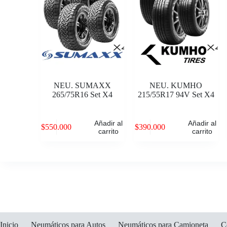
NEU. SUMAXX
NEU. KUMHO
265/75R16 Set X4
215/55R17 94V Set X4
Añadir al
Añadir al
$
550.000
$
390.000
carrito
carrito
Inicio
Neumáticos para Autos
Neumáticos para Camioneta
C