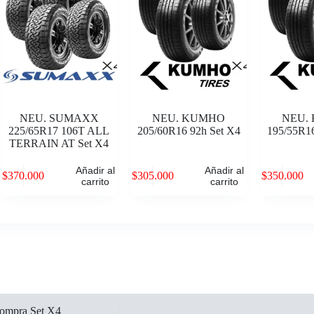
NEU. SUMAXX
NEU. KUMHO
NEU.
225/65R17 106T ALL
205/60R16 92h Set X4
195/55R16
TERRAIN AT Set X4
Añadir al
Añadir al
$
370.000
$
305.000
$
350.000
carrito
carrito
ompra Set X4